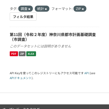
タグ:
調査
統計
フォーマット:
ZIP
フィルタ結果
第11回（令和２年度）神奈川県都市計画基礎調査
（市調査）
このデータセットには説明がありません
PDF
ZIP
XLSX
API Keyを使ってこのレジストリーにもアクセス可能です
API
(see
APIドキュメント
).