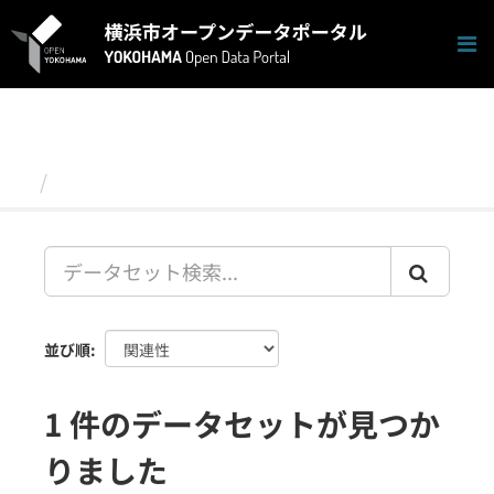
ス
キ
ッ
プ
し
て
内
容
データセット
へ
並び順
1 件のデータセットが見つか
りました