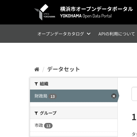
ス
キ
ッ
プ
し
て
オープンデータカタログ
APIの利用について
内
容
へ
データセット
組織
財政局
13
グループ
市政
13
タ