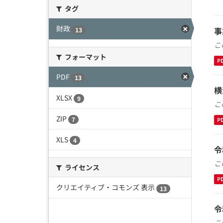
タグ
財政
事
13
こ
フォーマット
P
PDF
13
横
XLSX
9
こ
ZIP
7
P
XLS
4
令
こ
ライセンス
P
クリエイティブ・コモンズ 表示
13
令
こ