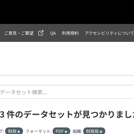
ご意見・ご要望
QA
利用規約
アクセシビリティについ
13 件のデータセットが見つかりまし
グ:
財政
フォーマット:
PDF
組織:
財政局