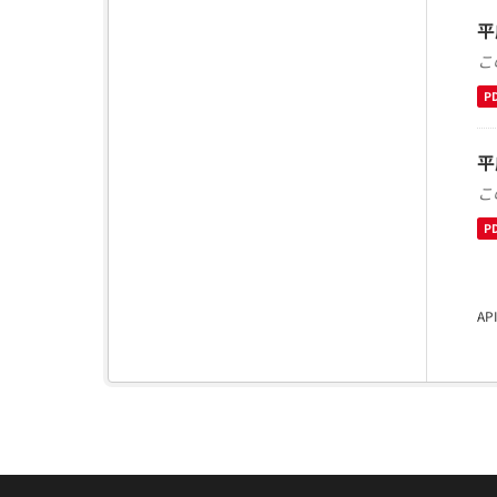
平
こ
P
平
こ
P
A