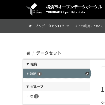
ス
キ
ッ
プ
し
て
オープンデータカタログ
APIの利用について
内
容
へ
データセット
組織
財政局
1
グループ
市政
1
タ