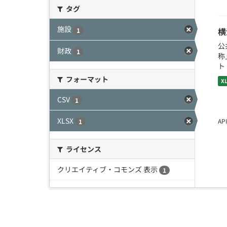
タグ
施設
横
1
公
財政
1
称
ト
フォーマット
X
CSV
1
XLSX
A
1
ライセンス
クリエイティブ・コモンズ 表示
1