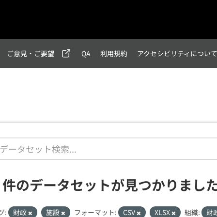
ご意見・ご要望
QA
利用規約
アクセシビリティについ
1 件のデータセットが見つかりまし
グ:
財政
施設
フォーマット:
CSV
XLSX
組織:
財