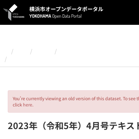
ス
キ
ッ
プ
し
て
内
容
組織
磯子区
2023年（令和５年）広報よこは
へ
2023年（令和5年）4月号テキストファイル
You're currently viewing an old version of this dataset. To see 
click
here
.
2023年（令和5年）4月号テキ