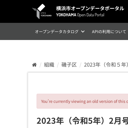
ス
キ
ッ
プ
し
て
オープンデータカタログ
APIの利用について
内
容
へ
組織
磯子区
2023年（令和５
You're currently viewing an old version of this 
2023年（令和5年）2