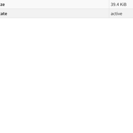
ize
39.4 KiB
tate
active