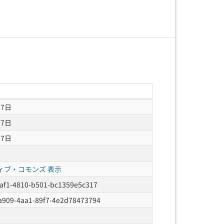
27日
27日
27日
ィブ・コモンズ 表示
af1-4810-b501-bc1359e5c317
a909-4aa1-89f7-4e2d78473794