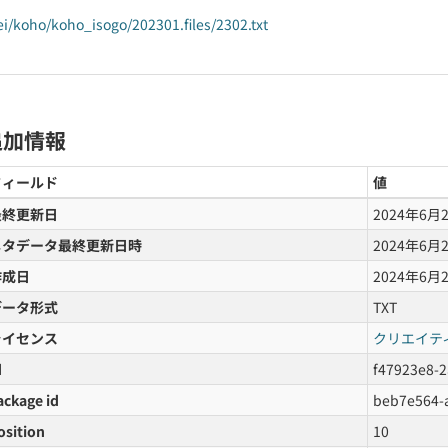
ei/koho/koho_isogo/202301.files/2302.txt
追加情報
フィールド
値
最終更新日
2024年6月
メタデータ最終更新日時
2024年6月
作成日
2024年6月
データ形式
TXT
ライセンス
クリエイテ
d
f47923e8-2
ackage id
beb7e564-
osition
10