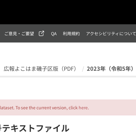
ご意見・ご要望
QA
利用規約
アクセシビリティについ
年）広報よこはま磯子区版（PDF）
2023年（令和5年
dataset. To see the current version, click
here
.
月号テキストファイル