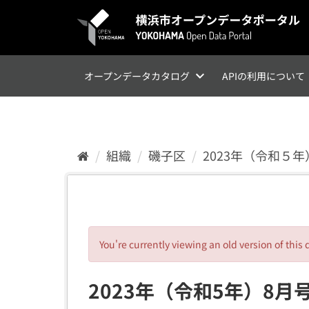
ス
キ
ッ
プ
し
て
オープンデータカタログ
APIの利用について
内
容
へ
組織
磯子区
2023年（令和５
You're currently viewing an old version of this 
2023年（令和5年）8