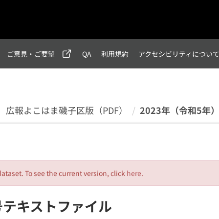
ご意見・ご要望
QA
利用規約
アクセシビリティについ
年）広報よこはま磯子区版（PDF）
2023年（令和5年
dataset. To see the current version, click
here
.
月号テキストファイル