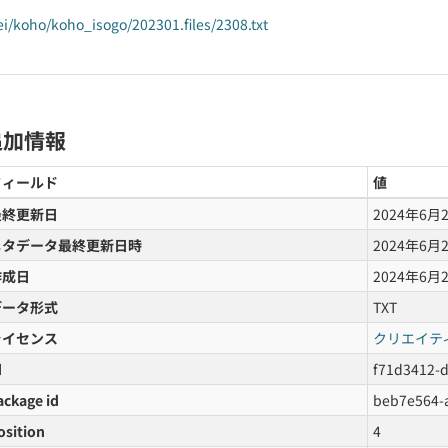
ei/koho/koho_isogo/202301.files/2308.txt
追加情報
フィールド
値
最終更新日
2024年6月
メタデータ最終更新日時
2024年6月
作成日
2024年6月
データ形式
TXT
ライセンス
クリエイテ
d
f71d3412-
ackage id
beb7e564-
osition
4