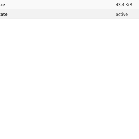
ize
43.4 KiB
tate
active