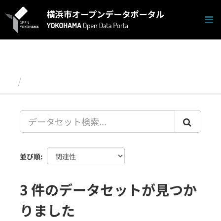
ス
キ
ッ
プ
し
て
内
容
データセット
へ
並び順
3 件のデータセットが見つか
りました