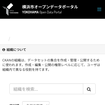
ス
キ
ッ
プ
し
て
内
容
組織
へ
組織について
CKANの組織は、データセットの集合を作成・管理・公開するため
に使われます。作成・編集・公開の権限レベルに応じて、ユーザは
組織内で異なる役割を持てます。