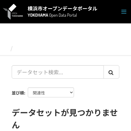
ス
キ
ッ
プ
し
て
内
容
データセット
へ
並び順
データセットが見つかりませ
ん