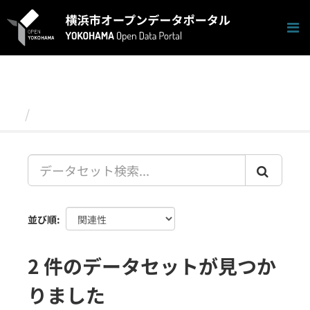
ス
キ
ッ
プ
し
て
内
容
データセット
へ
並び順
2 件のデータセットが見つか
りました