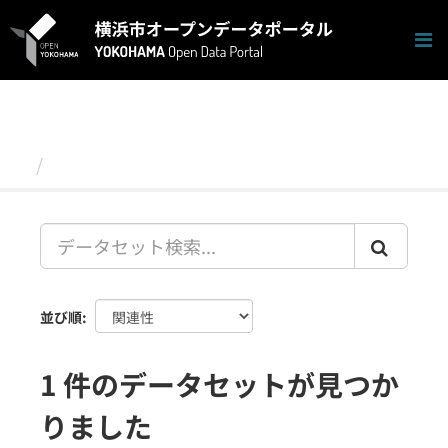
ス
キ
ッ
プ
し
て
内
容
データセット
へ
並び順
1 件のデータセットが見つか
りました