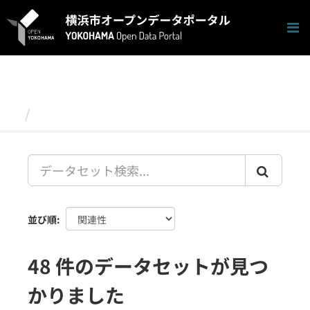
ス
キ
ッ
プ
し
て
内
容
データセット
へ
並び順
48 件のデータセットが見つ
かりました