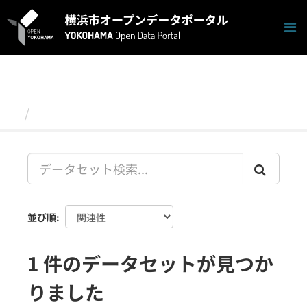
ス
キ
ッ
プ
し
て
内
容
データセット
へ
並び順
1 件のデータセットが見つか
りました