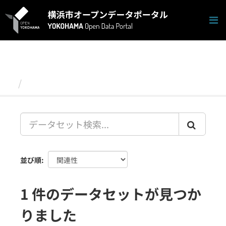
ス
キ
ッ
プ
し
て
内
容
データセット
へ
並び順
1 件のデータセットが見つか
りました