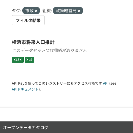
タグ:
市政
組織:
政策経営局
フィルタ結果
横浜市将来人口推計
このデータセットには説明がありません
XLSX
XLS
API Keyを使ってこのレジストリーにもアクセス可能です
API
(see
APIドキュメント
).
オープンデータカタログ