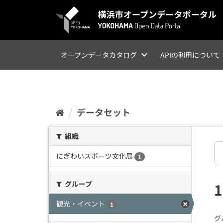
ス
キ
ッ
プ
し
て
オープンデータカタログ
APIの利用について
内
容
へ
データセット
組織
にぎわいスポーツ文化局
1
グループ
観光・イベント
1
グ