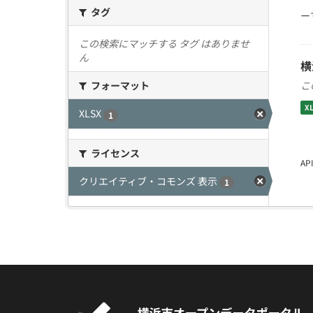
タグ
ー
この検索にマッチする タグ はありませ
ん
横
こ
フォーマット
X
XLSX
1
ライセンス
A
クリエイティブ・コモンズ 表示
1