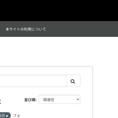
て
本サイトの利用について
た
並び順
表示
フォ