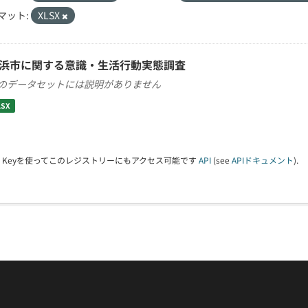
マット:
XLSX
浜市に関する意識・生活行動実態調査
のデータセットには説明がありません
LSX
PI Keyを使ってこのレジストリーにもアクセス可能です
API
(see
APIドキュメント
).