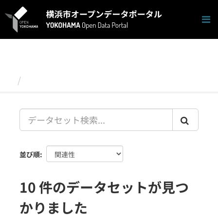
ス
キ
ッ
プ
し
て
内
容
データセット
へ
並び順
10 件のデータセットが見つ
かりました