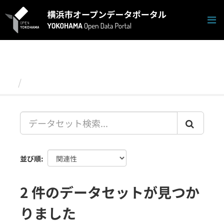
ス
キ
ッ
プ
し
て
内
容
データセット
へ
並び順
2 件のデータセットが見つか
りました