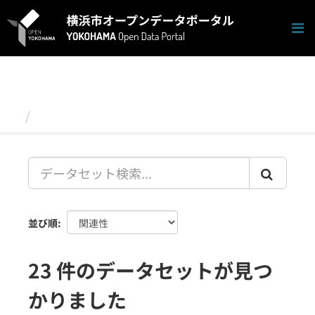
ス
キ
ッ
プ
し
て
内
容
データセット
へ
並び順
23 件のデータセットが見つ
かりました