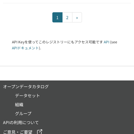
1
2
»
API Keyを使ってこのレジストリーにもアクセス可能です
API
(see
APIドキュメント
).
オープンデータカタログ
データセット
組織
グループ
APIの利用について
ご意見・ご要望