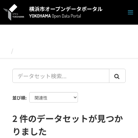
ス
キ
ッ
プ
し
て
内
容
データセット
へ
並び順
2 件のデータセットが見つか
りました