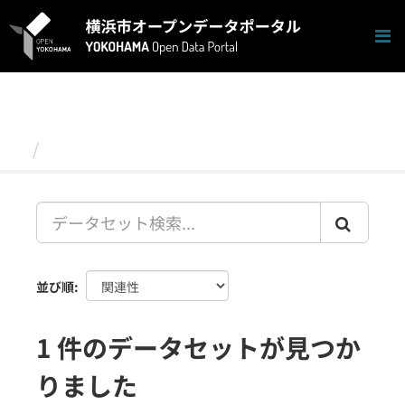
ス
キ
ッ
プ
し
て
内
容
データセット
へ
並び順
1 件のデータセットが見つか
りました