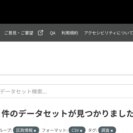
ご意見・ご要望
QA
利用規約
アクセシビリティについ
5 件のデータセットが見つかりまし
ループ:
区政情報
フォーマット:
CSV
タグ:
調査