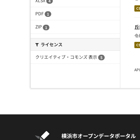
XLSX
4
C
PDF
1
丘
ZIP
1
令
ライセンス
C
クリエイティブ・コモンズ 表示
5
A