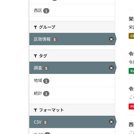
西区
1
栄
栄
グループ
C
区政情報
5
令
タグ
令
調査
5
X
地域
1
令
統計
1
こ
P
フォーマット
CSV
5
西
こ