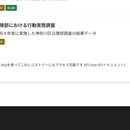
SV
XLSX
陵部における行動実態調査
和４年度に実施した神奈川区丘陵部調査の結果データ
SV
PI Keyを使ってこのレジストリーにもアクセス可能です
API
(see
APIドキュメント
).