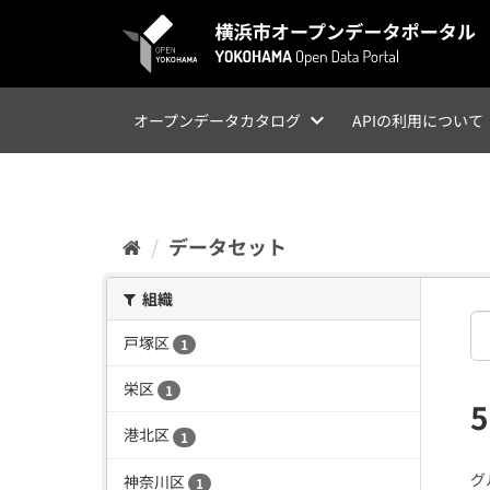
ス
キ
ッ
プ
し
て
オープンデータカタログ
APIの利用について
内
容
へ
データセット
組織
戸塚区
1
栄区
1
港北区
1
グ
神奈川区
1