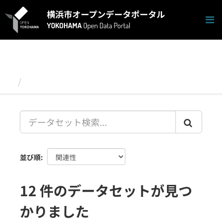
ス
キ
ッ
プ
し
て
内
容
データセット
へ
並び順
12 件のデータセットが見つ
かりました