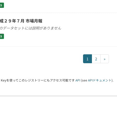
LS
成２９年７月 市場月報
のデータセットには説明がありません
LS
1
2
»
PI Keyを使ってこのレジストリーにもアクセス可能です
API
(see
APIドキュメント
).