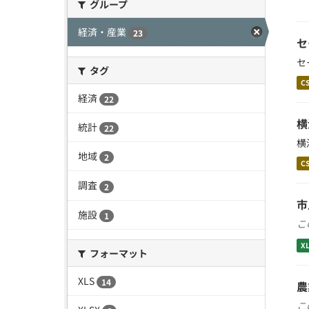
グループ
経済・産業
23
セ
セ
タグ
C
経済
22
横
統計
22
横
地域
2
C
調査
2
市
施設
1
こ
X
フォーマット
XLS
14
農
こ