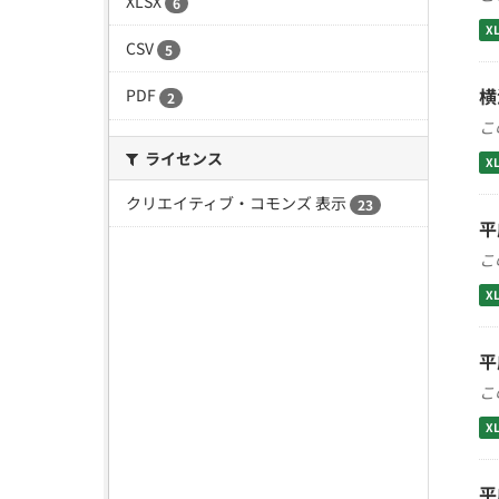
XLSX
6
X
CSV
5
横
PDF
2
こ
ライセンス
X
クリエイティブ・コモンズ 表示
23
平
こ
X
平
こ
X
平