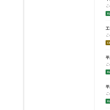
こ
X
工
こ
C
平
こ
X
平
こ
X