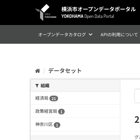
ス
キ
ッ
プ
し
て
オープンデータカタログ
APIの利用について
内
容
へ
データセット
組織
経済局
21
政策経営局
1
神奈川区
1
グ