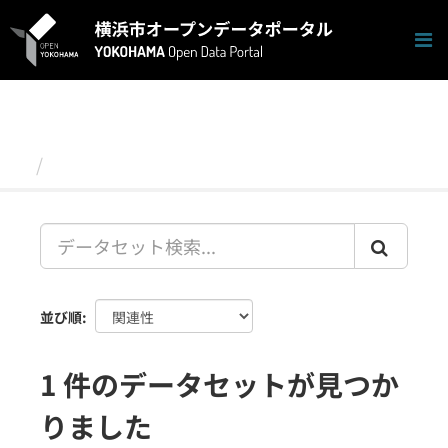
ス
キ
ッ
プ
し
て
内
容
データセット
へ
並び順
1 件のデータセットが見つか
りました