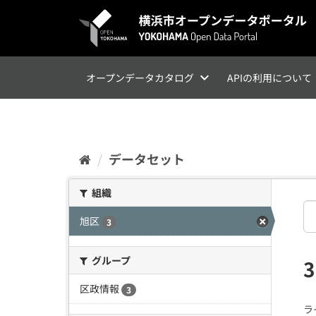
ス
キ
ッ
プ
し
て
オープンデータカタログ
APIの利用について
内
容
へ
データセット
組織
旭区
3
グループ
区政情報
3
ラ