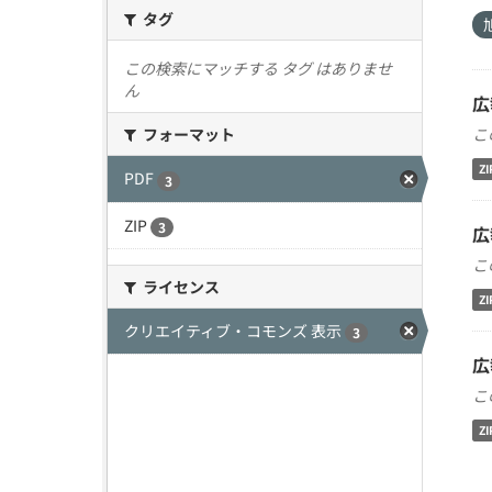
タグ
この検索にマッチする タグ はありませ
ん
広
こ
フォーマット
ZI
PDF
3
ZIP
3
広
こ
ライセンス
ZI
クリエイティブ・コモンズ 表示
3
広
こ
ZI