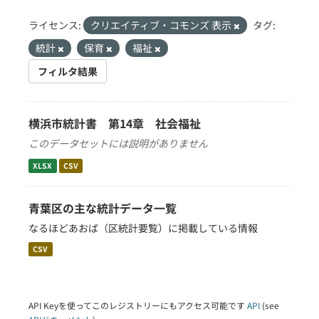
ライセンス:
クリエイティブ・コモンズ 表示
タグ:
統計
保育
福祉
フィルタ結果
横浜市統計書 第14章 社会福祉
このデータセットには説明がありません
XLSX
CSV
青葉区の主な統計データ一覧
なるほどあおば（区統計要覧）に掲載している情報
CSV
API Keyを使ってこのレジストリーにもアクセス可能です
API
(see