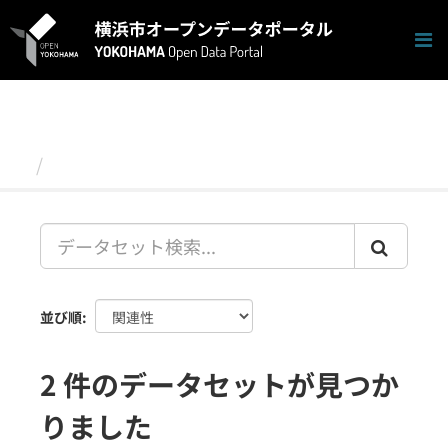
ス
キ
ッ
プ
し
て
内
容
データセット
へ
並び順
2 件のデータセットが見つか
りました