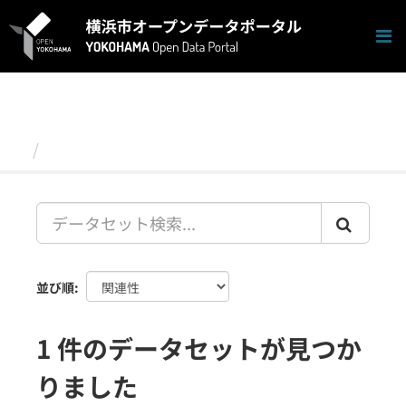
ス
キ
ッ
プ
し
て
内
容
データセット
へ
並び順
1 件のデータセットが見つか
りました