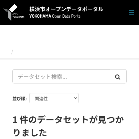
ス
キ
ッ
プ
し
て
内
容
データセット
へ
並び順
1 件のデータセットが見つか
りました