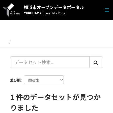
ス
キ
ッ
プ
し
て
内
容
データセット
へ
並び順
1 件のデータセットが見つか
りました