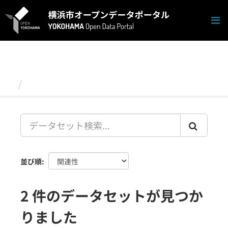
ス
キ
ッ
プ
し
て
内
容
データセット
へ
並び順
2 件のデータセットが見つか
りました