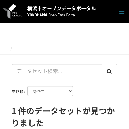
ス
キ
ッ
プ
し
て
内
容
データセット
へ
並び順
1 件のデータセットが見つか
りました