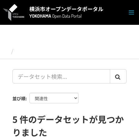
ス
キ
ッ
プ
し
て
内
容
データセット
へ
並び順
5 件のデータセットが見つか
りました