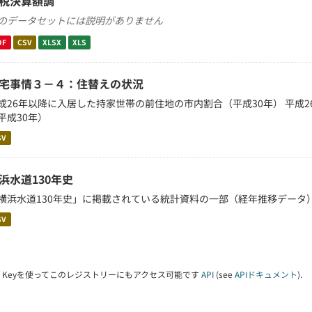
税決算額調
のデータセットには説明がありません
DF
CSV
XLSX
XLS
宅事情３－４：住替えの状況
成26年以降に入居した持家世帯の前住地の市内割合（平成30年） 平成
平成30年）
SV
浜水道130年史
横浜水道130年史」に掲載されている統計資料の一部（経年推移データ
SV
PI Keyを使ってこのレジストリーにもアクセス可能です
API
(see
APIドキュメント
).