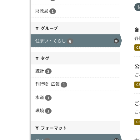
財政局
1
グループ
各
各
住まい・くらし
6
C
タグ
公
統計
3
こ
刊行物_広報
1
C
水道
1
ご
環境
1
こ
C
フォーマット