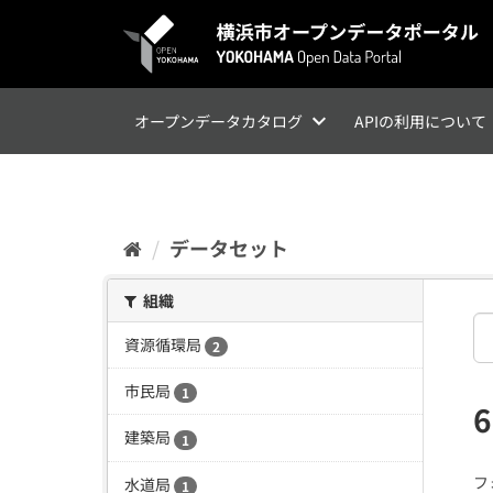
ス
キ
ッ
プ
し
て
オープンデータカタログ
APIの利用について
内
容
へ
データセット
組織
資源循環局
2
市民局
1
建築局
1
フ
水道局
1