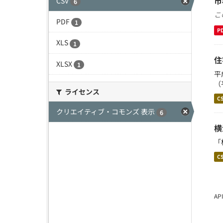
市
CSV
6
こ
PDF
1
P
XLS
1
住
XLSX
1
平
（
ライセンス
C
クリエイティブ・コモンズ 表示
6
横
「
C
A