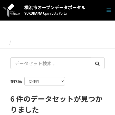
ス
キ
ッ
プ
し
て
内
容
データセット
へ
並び順
6 件のデータセットが見つか
りました