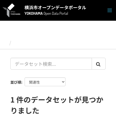
ス
キ
ッ
プ
し
て
内
容
データセット
へ
並び順
1 件のデータセットが見つか
りました