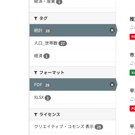
経済・産業
1
タグ
推
こ
統計
28
P
人口_世帯数
27
市
経済
1
こ
フォーマット
X
PDF
28
平
XLSX
1
こ
P
ライセンス
平
クリエイティブ・コモンズ 表示
28
こ