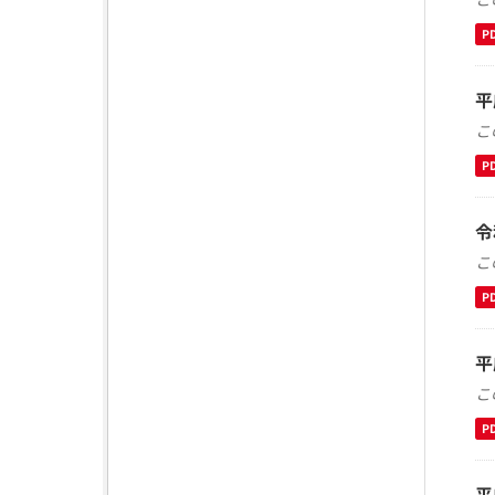
P
平
こ
P
令
こ
P
平
こ
P
平