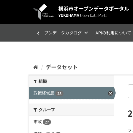
ス
キ
ッ
プ
し
て
オープンデータカタログ
APIの利用について
内
容
へ
データセット
組織
政策経営局
28
グループ
市政
27
フ