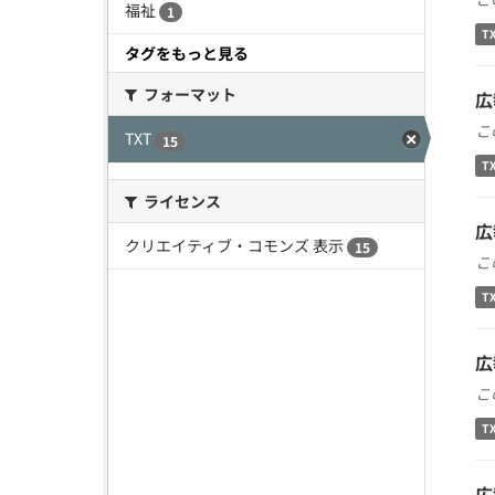
福祉
1
T
タグをもっと見る
フォーマット
広
こ
TXT
15
T
ライセンス
広
クリエイティブ・コモンズ 表示
15
こ
T
広
こ
T
広