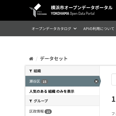
ス
キ
ッ
プ
し
て
オープンデータカタログ
APIの利用について
内
容
へ
データセット
組織
瀬谷区
15
人気のある 組織 のみを表示
グループ
区政情報
15
フ