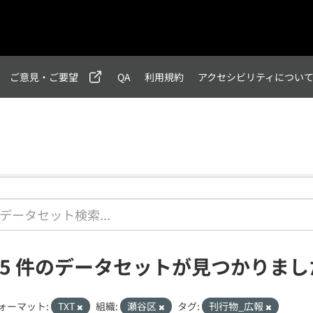
ご意見・ご要望
QA
利用規約
アクセシビリティについ
15 件のデータセットが見つかりまし
ォーマット:
TXT
組織:
瀬谷区
タグ:
刊行物_広報