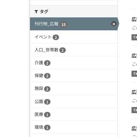
タグ
広
刊行物_広報
15
こ
イベント
2
T
人口_世帯数
2
広
介護
2
こ
T
保健
2
施設
2
広
こ
公園
1
T
医療
1
環境
広
1
こ