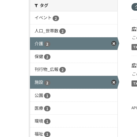
タグ
イベント
2
広
人口_世帯数
2
こ
介護
2
T
保健
2
広
刊行物_広報
2
こ
施設
2
T
公園
1
医療
A
1
環境
1
福祉
1