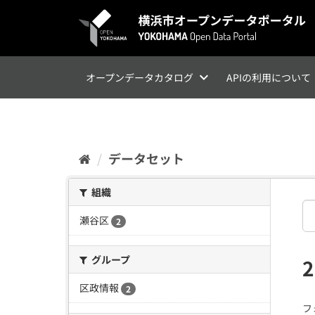
ス
キ
ッ
プ
し
て
オープンデータカタログ
APIの利用について
内
容
へ
データセット
組織
瀬谷区
2
グループ
区政情報
2
フ