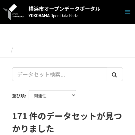
ス
キ
ッ
プ
し
て
内
容
データセット
へ
並び順
171 件のデータセットが見つ
かりました