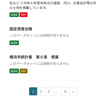
名など ※令和６年度末時点の道路、河川、企業会計等以外
の土地を掲載しています。
XLSX
PDF
固定資産台帳
このデータセットには説明がありません
XLSX
横浜市統計書 第６章 商業
このデータセットには説明がありません
XLSX
CSV
1
2
3
...
9
»