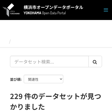
ス
キ
ッ
プ
し
て
内
容
データセット
へ
並び順
229 件のデータセットが見つ
かりました