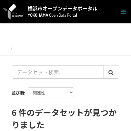
ス
キ
ッ
プ
し
て
内
容
データセット
へ
並び順
6 件のデータセットが見つか
りました