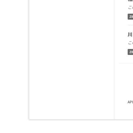
こ
ZI
川
こ
ZI
A