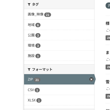
タグ
画像_映像
21
様
地域
6
こ
公園
3
ZI
環境
3
ま
施設
1
こ
ZI
フォーマット
ZIP
21
雪
こ
CSV
1
ZI
XLSX
1