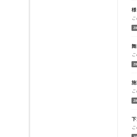
様
こ
ZI
舞
こ
ZI
施
こ
ZI
下
こ
ZI