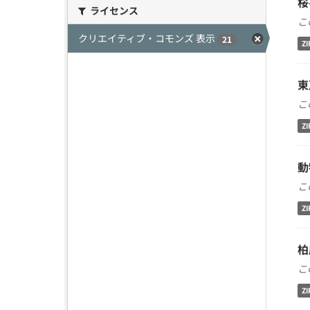
桜
ライセンス
こ
クリエイティブ・コモンズ 表示
21
ZI
東
こ
ZI
動
こ
ZI
柏
こ
ZI