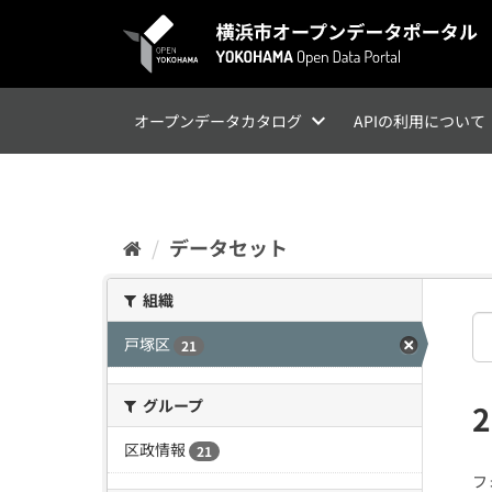
ス
キ
ッ
プ
し
て
オープンデータカタログ
APIの利用について
内
容
へ
データセット
組織
戸塚区
21
グループ
区政情報
21
フ