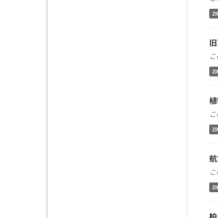
ZI
旧
こ
ZI
植
こ
ZI
航
こ
ZI
柏