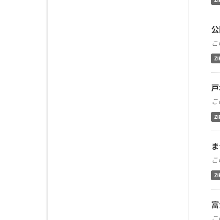
公
こ
ZI
戸
こ
ZI
ま
こ
ZI
富
こ