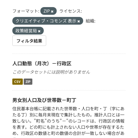
フォーマット:
ZIP
ライセンス:
クリエイティブ・コモンズ 表示
組織:
政策経営局
フィルタ結果
人口動態（月次）－行政区
このデータセットには説明がありません
CSV
ZIP
男女別人口及び世帯数－町丁
住民基本台帳に記載された世帯数・人口を町・丁（字にあ
たる丁）別に毎月末現在で集計したもの。推計人口とは一
致しない。"町名"のうち"－"のレコードは、行政区の情報
を表す。どの町にも計上されない人口や世帯が存在するた
め、行政区の数値と町の数値の合計が一致しない場合があ