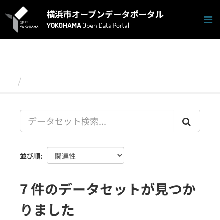
ス
キ
ッ
プ
し
て
内
容
データセット
へ
並び順
7 件のデータセットが見つか
りました