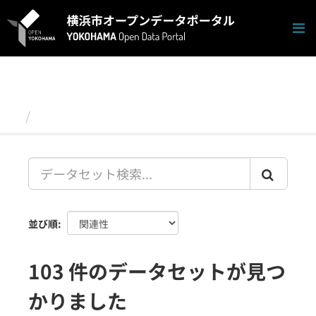
ス
キ
ッ
プ
し
て
内
容
データセット
へ
並び順
103 件のデータセットが見つ
かりました