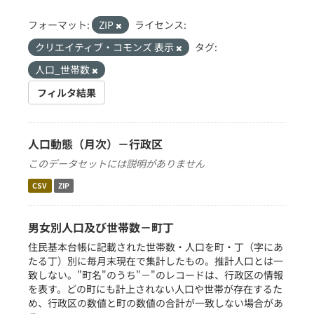
フォーマット:
ZIP
ライセンス:
クリエイティブ・コモンズ 表示
タグ:
人口_世帯数
フィルタ結果
人口動態（月次）－行政区
このデータセットには説明がありません
CSV
ZIP
男女別人口及び世帯数－町丁
住民基本台帳に記載された世帯数・人口を町・丁（字にあ
たる丁）別に毎月末現在で集計したもの。推計人口とは一
致しない。"町名"のうち"－"のレコードは、行政区の情報
を表す。どの町にも計上されない人口や世帯が存在するた
め、行政区の数値と町の数値の合計が一致しない場合があ