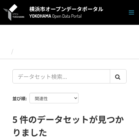
ス
キ
ッ
プ
し
て
内
容
データセット
へ
並び順
5 件のデータセットが見つか
りました