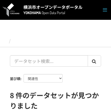
ス
キ
ッ
プ
し
て
内
容
データセット
へ
並び順
8 件のデータセットが見つか
りました