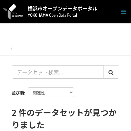
ス
キ
ッ
プ
し
て
内
容
データセット
へ
並び順
2 件のデータセットが見つか
りました