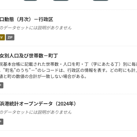
口動態（月次）－行政区
のデータセットには説明がありません
SV
ZIP
女別人口及び世帯数－町丁
民基本台帳に記載された世帯数・人口を町・丁（字にあたる丁）別に毎
。"町名"のうち"－"のレコードは、行政区の情報を表す。どの町にも
値と町の数値の合計が一致しない場合がある。
P
浜港統計オープンデータ（2024年）
のデータセットには説明がありません
P