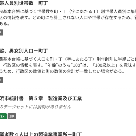
帯人員別世帯数－町丁
民基本台帳に基づく世帯数を町・丁（字にあたる丁）別世帯人員別に集計
区の情報を表す。どの町にも計上されない人口や世帯が存在するため、
ある。
P
齢、男女別人口－町丁
民基本台帳に基づく人口を町・丁（字にあたる丁）別年齢別に半期ごとに
、行政区の情報を表す。"年齢"のうち"100"は、「100歳以上」を意
るため、行政区の数値と町の数値の合計が一致しない場合がある。
P
浜市統計書 第５章 製造業及び工業
のデータセットには説明がありません
LSX
ZIP
業者数４人以上の製造業事業所－町丁