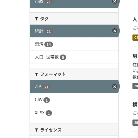
市政
21
タグ
人
こ
統計
21
C
港湾
14
男
人口_世帯数
5
住
い
フォーマット
数
ZIP
ZI
21
CSV
1
横
XLSX
こ
1
ZI
ライセンス