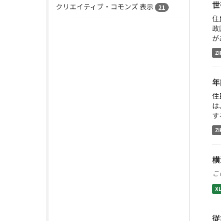
世
クリエイティブ・コモンズ 表示
21
住
政
が
ZI
年
住
は
す
ZI
横
こ
X
従