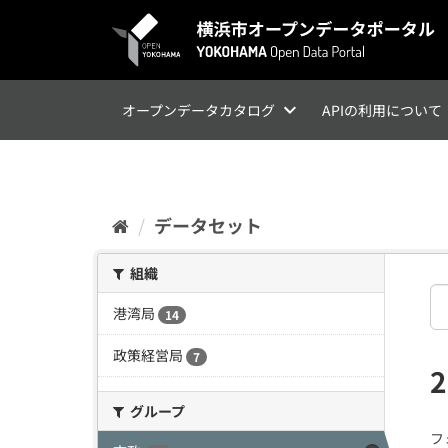
ス
キ
ッ
プ
し
て
オープンデータカタログ
APIの利用について
内
容
へ
データセット
組織
港湾局
14
政策経営局
7
グループ
フ