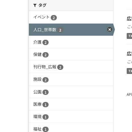
タグ
イベント
広
2
こ
人口_世帯数
2
T
介護
2
広
保健
2
こ
刊行物_広報
2
T
施設
2
公園
1
A
医療
1
環境
1
福祉
1