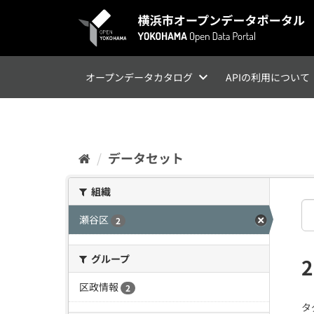
ス
キ
ッ
プ
し
て
オープンデータカタログ
APIの利用について
内
容
へ
データセット
組織
瀬谷区
2
グループ
区政情報
2
タ