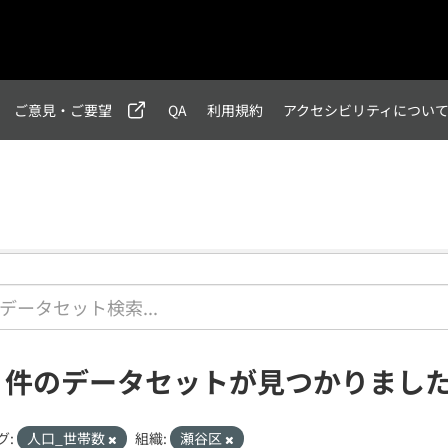
ご意見・ご要望
QA
利用規約
アクセシビリティについ
2 件のデータセットが見つかりまし
グ:
人口_世帯数
組織:
瀬谷区