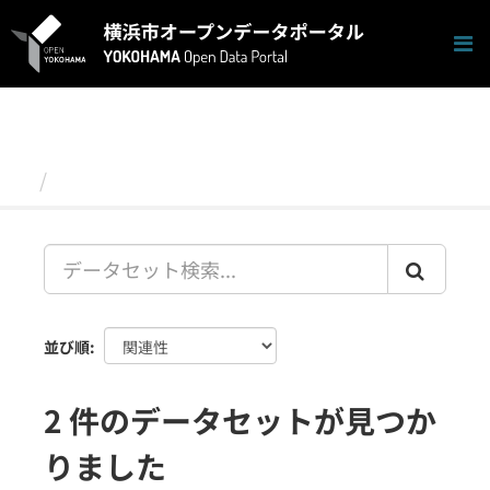
ス
キ
ッ
プ
し
て
内
容
データセット
へ
並び順
2 件のデータセットが見つか
りました